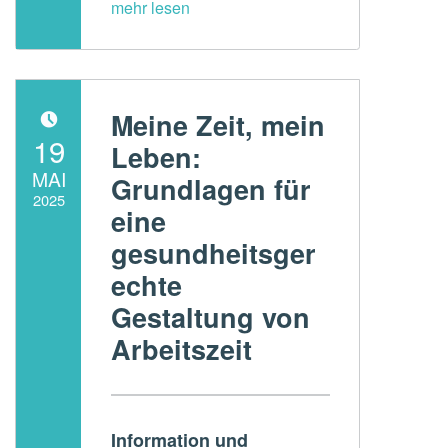
Meine Zeit, mein
POSTED ON:
19
Leben:
MAI
Grundlagen für
2025
eine
Written by:
gesundheitsger
ADMperspektive
echte
Gestaltung von
Arbeitszeit
Information und