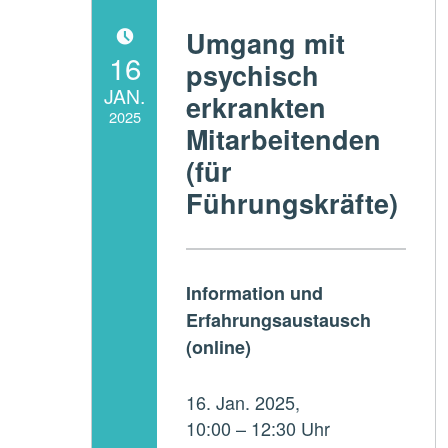
Umgang mit
POSTED ON:
16
psychisch
JAN.
erkrankten
2025
Mitarbeitenden
Written by:
(für
ADMperspektive
Führungskräfte)
Information und
Erfahrungsaustausch
(online)
16. Jan. 2025,
10:00 – 12:30 Uhr