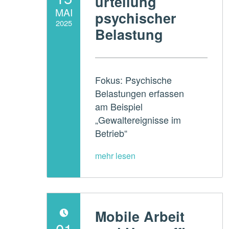
urteilung
MAI
psychischer
2025
Belastung
Written by:
ADMperspektive
Fokus: Psychische
Belastungen erfassen
am Beispiel
„Gewaltereignisse im
Betrieb“
Mobile Arbeit
POSTED ON:
01