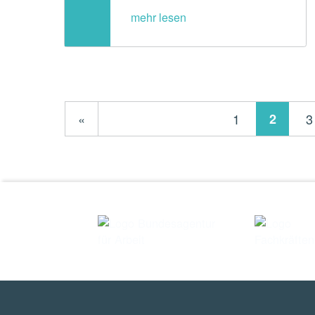
Previous page
«
1
2
3