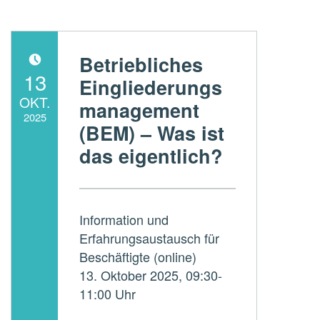
Betriebliches
POSTED ON:
13
Eingliederungs
OKT.
management
2025
(BEM) – Was ist
Written by:
das eigentlich?
ADMperspektive
Information und
Erfahrungsaustausch für
Beschäftigte (online)
13. Oktober 2025, 09:30-
11:00 Uhr