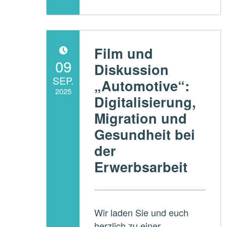
Film und
POSTED ON:
09
Diskussion
SEP.
„Automotive“:
2025
Digitalisierung,
Written by:
Migration und
ADMperspektive
Gesundheit bei
der
Erwerbsarbeit
Wir laden Sie und euch
herzlich zu einer