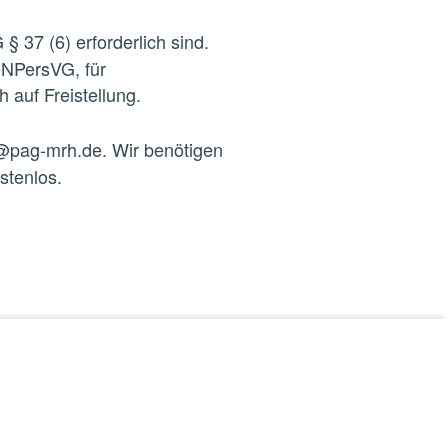
§ 37 (6) erforderlich sind.
NPersVG,
für
 auf Freistellung.
o@pag
-
mrh.de
.
Wir
benötigen
stenlos.