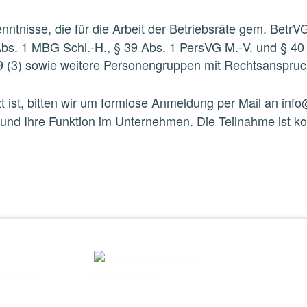
nntnisse, die für die Arbeit der Betriebsräte
gem. BetrVG 
Abs.
1
MBG
Schl.
-
H.,
§
39
Abs.
1
PersVG
M.
-
V.
und
§
40
 (3) sowie weitere Personengruppen mit
Rechtsanspruch
t ist, bitten wir um formlose Anmeldung per
Mail an inf
und Ihre Funktion im Unternehmen. Die
Teilnahme ist ko