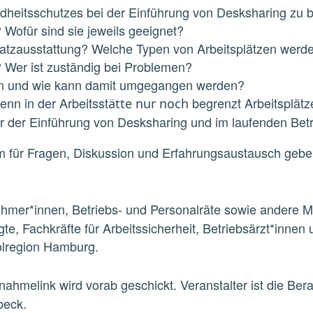
heitsschutzes bei der Einführung von
Desksharing zu 
Wofür sind sie jeweils geeignet?
latzausstattung? Welche Ty
pen von
Arbeitsplätzen werde
t? Wer ist zuständig bei Problemen?
en und wie kann damit umgegangen
werden?
enn in der Arbeitsst
begrenzt Arbeitsplätz
ätte nur noch
 der Einführung von Desksharing und im laufenden Betr
m
für
Fragen,
Diskussion
und
Erfahrungsaustaus
ch geben
ehmer*innen, Betriebs
-
und Personalräte
sowie andere Mi
gte,
Fachkräfte für Arbeitssicherheit,
Betriebsärzt*innen
olregion Hamburg.
ilnahmelink wird vorab geschickt. Veranstalter
ist die Ber
b
eck.