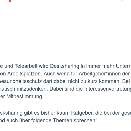
e und Telearbeit wird Desksharing in immer
mehr Unter
von
Arbeitsplätzen.
Auch
wenn
für
Arbeitgeber*innen
der
esundheitsschutz darf dabei nicht zu kurz
kommen. Bei 
atisch
mitzudenken.
Dabei
sind
die
Interessenvertretu
der Mitbestimmung.
ksharing gibt es bisher kaum Ratgeber, die
bei der ges
und
euch über folgende Th
emen sprechen: