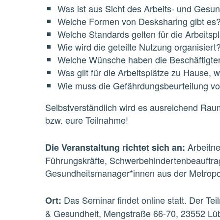
Was ist aus Sicht des Arbeits
-
und Gesund
Welche Formen von Desksharing gibt es? 
Welche Standards gelten für die Arbeitsp
Wie wird die geteilte Nutzung organisier
Welche Wünsche haben die Beschäftigt
Was gilt für die Arbeitsplätze zu Hause, w
Wie muss die Gefährdungsbeurteilung vor
Selbstverständlich
wird
es
ausreichend
Rau
bzw. eure Teilnahme!
Arbeitn
Die Veranstaltung richtet sich an:
Führungskräfte, Schwerbehindertenbeauftra
Gesundheitsmanager*innen aus
der Metrop
Das Seminar findet online statt. Der Te
Ort:
& Gesundheit, Mengstraße 66
-
70, 23552
Lü